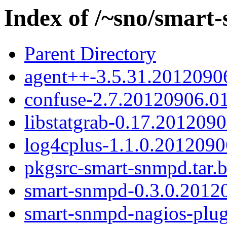
Index of /~sno/smart
Parent Directory
agent++-3.5.31.20120906
confuse-2.7.20120906.01
libstatgrab-0.17.2012090
log4cplus-1.1.0.20120906
pkgsrc-smart-snmpd.tar.
smart-snmpd-0.3.0.20120
smart-snmpd-nagios-plugi